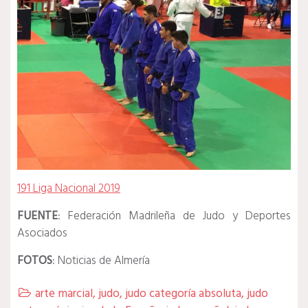
191 Liga Nacional 2019
FUENTE
: Federación Madrileña de Judo y Deportes
Asociados
FOTOS
: Noticias de Almería
arte marcial
,
judo
,
judo categoría absoluta
,
judo
