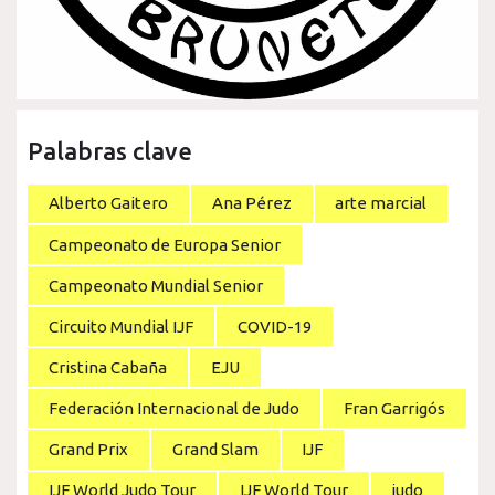
Palabras clave
Alberto Gaitero
Ana Pérez
arte marcial
Campeonato de Europa Senior
Campeonato Mundial Senior
Circuito Mundial IJF
COVID-19
Cristina Cabaña
EJU
Federación Internacional de Judo
Fran Garrigós
Grand Prix
Grand Slam
IJF
IJF World Judo Tour
IJF World Tour
judo