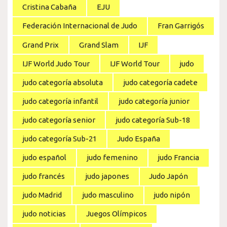
Cristina Cabaña
EJU
Federación Internacional de Judo
Fran Garrigós
Grand Prix
Grand Slam
IJF
IJF World Judo Tour
IJF World Tour
judo
judo categoría absoluta
judo categoría cadete
judo categoría infantil
judo categoría junior
judo categoría senior
judo categoría Sub-18
judo categoría Sub-21
Judo España
judo español
judo femenino
judo Francia
judo francés
judo japones
Judo Japón
judo Madrid
judo masculino
judo nipón
judo noticias
Juegos Olímpicos