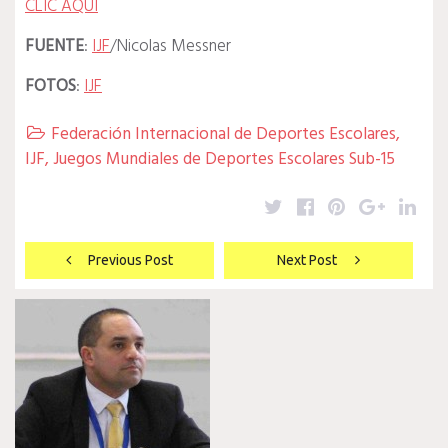
CLIC AQUÍ
FUENTE
:
IJF
/Nicolas Messner
FOTOS
:
IJF
Federación Internacional de Deportes Escolares
,

IJF
,
Juegos Mundiales de Deportes Escolares Sub-15
Twitter
Facebook
Pinterest
Google
Lin
Navegación
Previous Post
Next Post
de
entradas