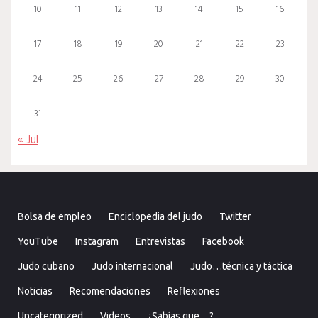
10
11
12
13
14
15
16
17
18
19
20
21
22
23
24
25
26
27
28
29
30
31
« Jul
Bolsa de empleo
Enciclopedia del judo
Twitter
YouTube
Instagram
Entrevistas
Facebook
Judo cubano
Judo internacional
Judo…técnica y táctica
Noticias
Recomendaciones
Reflexiones
Uncategorized
Videos
¿Sabías que…?