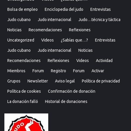
Bolsa de empleo
Enciclopedia del judo
Entrevistas
Judo cubano
Judo internacional
Judo…técnica y táctica
Noticias
Recomendaciones
Reflexiones
Uncategorized
Videos
¿Sabías que…?
Entrevistas
Judo cubano
Judo internacional
Noticias
Recomendaciones
Reflexiones
Videos
Actividad
Miembros
Forum
Registro
Forum
Activar
Grupos
Newsletter
Aviso legal
Política de privacidad
Política de cookies
Confirmación de donación
La donación falló
Historial de donaciones