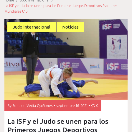
Home
/
Judo internacional
/
La ISF y el Judo se unen para los Primeros Juegos Deportivos Escolares
Mundiales U15
Judo internacional
Noticias
By
Ronaldo Veitía Quiñones
septiembre 16, 2021
0
La ISF y el Judo se unen para los
Primeros Juegos Deportivos