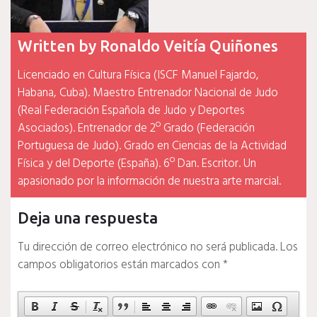
Written by
Ronaldo Veitía Quiñones
Licenciado en Cultura Física (ISCF Manuel Fajardo,
Habana, Cuba). Maestro Entrenador Nacional de Judo
(Real Federación Española de Judo y Deportes
Asociados). Entrenador de 2º Grado (Federación
Portuguesa de Judo). Grado en Ciencias de la Actividad
Física y del Deporte (España). 6º Dan. Escritor. Un
apasionado por la información de nuestra arte marcial.
Deja una respuesta
Tu dirección de correo electrónico no será publicada.
Los
campos obligatorios están marcados con
*