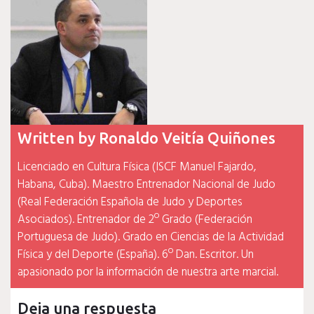
Written by
Ronaldo Veitía Quiñones
Licenciado en Cultura Física (ISCF Manuel Fajardo,
Habana, Cuba). Maestro Entrenador Nacional de Judo
(Real Federación Española de Judo y Deportes
Asociados). Entrenador de 2º Grado (Federación
Portuguesa de Judo). Grado en Ciencias de la Actividad
Física y del Deporte (España). 6º Dan. Escritor. Un
apasionado por la información de nuestra arte marcial.
Deja una respuesta