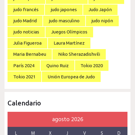
judo francés
judo japones
Judo Japón
judo Madrid
judo masculino
judo nipón
judo noticias
Juegos Olímpicos
Julia Figueroa
Laura Martínez
Maria Bernabeu
Niko Sherazadishvili
París 2024
Quino Ruiz
Tokio 2020
Tokio 2021
Unión Europea de Judo
Calendario
agosto 2026
L
M
X
J
V
S
D