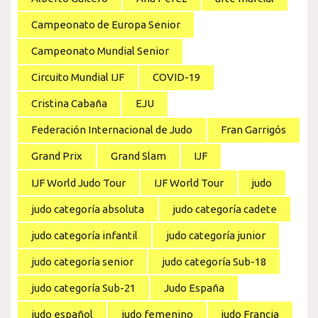
Campeonato de Europa Senior
Campeonato Mundial Senior
Circuito Mundial IJF
COVID-19
Cristina Cabaña
EJU
Federación Internacional de Judo
Fran Garrigós
Grand Prix
Grand Slam
IJF
IJF World Judo Tour
IJF World Tour
judo
judo categoría absoluta
judo categoría cadete
judo categoría infantil
judo categoría junior
judo categoría senior
judo categoría Sub-18
judo categoría Sub-21
Judo España
judo español
judo femenino
judo Francia