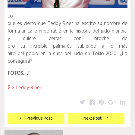
Lo
que es cierto que Teddy Riner ha escrito su nombre de
forma única e imborrable en la historia del judo mundial
y quiere cerrar con broche de
oro su increíble palmarés subiendo a lo más
alto del podio en la cuna del Judo en Tokio 2020. ¿Lo
conseguirá?
FOTOS
: IJF
Teddy Riner

Twitter
Facebook
Pinterest
Google
Lin
Navegación
Previous Post
Next Post
de
entradas