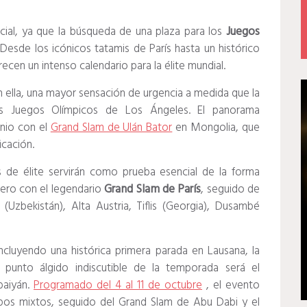
ucial, ya que la búsqueda de una plaza para los
Juegos
Desde los icónicos tatamis de París hasta un histórico
cen un intenso calendario para la élite mundial.
 ella, una mayor sensación de urgencia a medida que la
os Juegos Olímpicos de Los Ángeles. El panorama
unio con el
Grand Slam de Ulán Bator
en Mongolia, que
icación.
 de élite servirán como prueba esencial de la forma
brero con el legendario
Grand Slam de París
, seguido de
Uzbekistán), Alta Austria, Tiflis (Georgia), Dusambé
ncluyendo una histórica primera parada en Lausana, la
l punto álgido indiscutible de la temporada será el
baiyán.
Programado del 4 al 11 de octubre
, el evento
ipos mixtos, seguido del Grand Slam de Abu Dabi y el