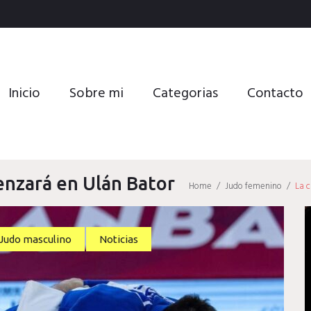
Inicio
Sobre mi
Categorias
Contacto
menzará en Ulán Bator
Home
/
Judo femenino
/
La c
Judo masculino
Noticias