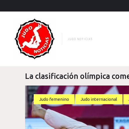
Skip
to
content
JUDO NOTICIAS
La clasificación olímpica co
Judo femenino
Judo internacional