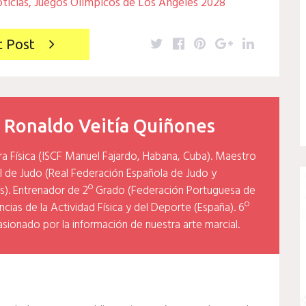
ticias
,
Juegos Olímpicos de Los Ángeles 2028
Twitter
Facebook
Pinterest
Google+
LinkedIn
t Post
y
Ronaldo Veitía Quiñones
ra Física (ISCF Manuel Fajardo, Habana, Cuba). Maestro
l de Judo (Real Federación Española de Judo y
). Entrenador de 2º Grado (Federación Portuguesa de
cias de la Actividad Física y del Deporte (España). 6º
asionado por la información de nuestra arte marcial.