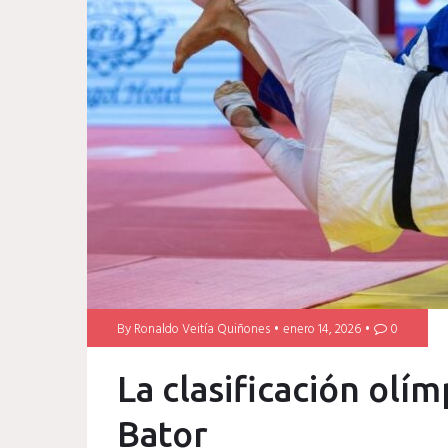
By
Ronaldo Veitía Quiñones
enero 14, 2026
0
La clasificación olí
Bator