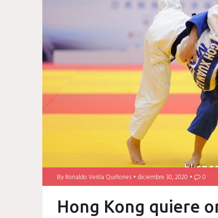
By
Ronaldo Veitía Quiñones
diciembre 30, 2020
0
Hong Kong quiere or