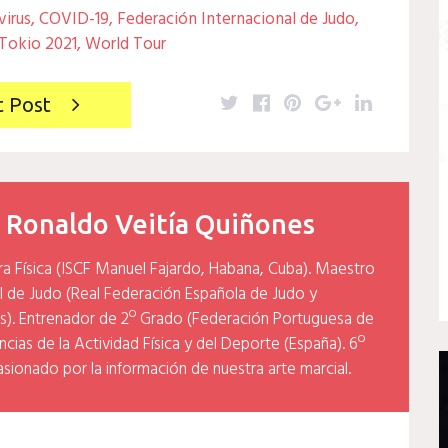
virus
,
COVID-19
,
Federación Internacional de Judo
,
Tokio 2021
,
World Tour
Twitter
Facebook
Pinterest
Google+
LinkedIn
t Post
y
Ronaldo Veitía Quiñones
ra Física (ISCF Manuel Fajardo, Habana, Cuba). Maestro
l de Judo (Real Federación Española de Judo y
). Entrenador de 2º Grado (Federación Portuguesa de
cias de la Actividad Física y del Deporte (España). 6º
asionado por la información de nuestra arte marcial.