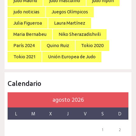
judo Madrid
judo masculino
judo nipón
judo noticias
Juegos Olímpicos
Julia Figueroa
Laura Martínez
Maria Bernabeu
Niko Sherazadishvili
París 2024
Quino Ruiz
Tokio 2020
Tokio 2021
Unión Europea de Judo
Calendario
agosto 2026
L
M
X
J
V
S
D
1
2