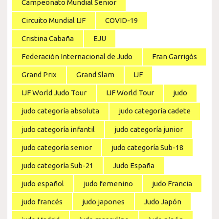
Campeonato Mundial Senior
Circuito Mundial IJF
COVID-19
Cristina Cabaña
EJU
Federación Internacional de Judo
Fran Garrigós
Grand Prix
Grand Slam
IJF
IJF World Judo Tour
IJF World Tour
judo
judo categoría absoluta
judo categoría cadete
judo categoría infantil
judo categoría junior
judo categoría senior
judo categoría Sub-18
judo categoría Sub-21
Judo España
judo español
judo femenino
judo Francia
judo francés
judo japones
Judo Japón