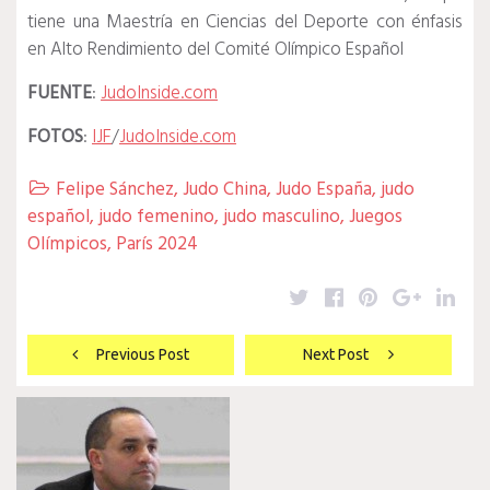
tiene una Maestría en Ciencias del Deporte con énfasis
en Alto Rendimiento del Comité Olímpico Español
FUENTE
:
JudoInside.com
FOTOS
:
IJF
/
JudoInside.com
Felipe Sánchez
,
Judo China
,
Judo España
,
judo

español
,
judo femenino
,
judo masculino
,
Juegos
Olímpicos
,
París 2024
Twitter
Facebook
Pinterest
Google
Lin
Navegación
Previous Post
Next Post
de
entradas