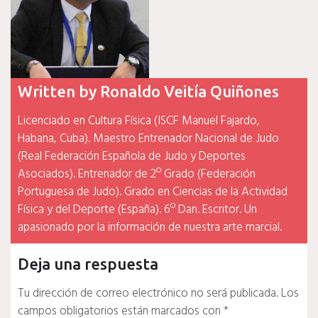
Written by
Ronaldo Veitía Quiñones
Licenciado en Cultura Física (ISCF Manuel Fajardo,
Habana, Cuba). Maestro Entrenador Nacional de Judo
(Real Federación Española de Judo y Deportes
Asociados). Entrenador de 2º Grado (Federación
Portuguesa de Judo). Grado en Ciencias de la Actividad
Física y del Deporte (España). 6º Dan. Escritor. Un
apasionado por la información de nuestra arte marcial.
Deja una respuesta
Tu dirección de correo electrónico no será publicada.
Los
campos obligatorios están marcados con
*