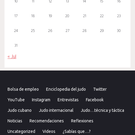
10
11
12
13
14
15
16
17
18
19
20
21
22
23
24
25
26
27
28
29
30
31
« Jul
Bolsa de empleo
Enciclopedia del judo
Twitter
YouTube
Instagram
Entrevistas
Facebook
Judo cubano
Judo internacional
Judo…técnica y táctica
Noticias
Recomendaciones
Reflexiones
Uncategorized
Videos
¿Sabías que…?