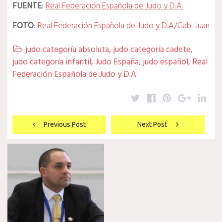
FUENTE
:
Real Federación Española de Judo y D.A.
FOTO
:
Real Federación Española de Judo y D.A
/
Gabi Juan
judo categoría absoluta
,
judo categoría cadete
,

judo categoría infantil
,
Judo España
,
judo español
,
Real
Federación Española de Judo y D.A.
Twitter
Facebook
Pinterest
Google
Lin
Navegación
Previous Post
Next Post
de
entradas