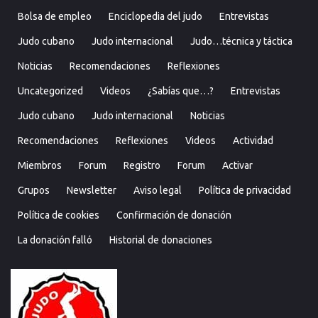
Bolsa de empleo
Enciclopedia del judo
Entrevistas
Judo cubano
Judo internacional
Judo…técnica y táctica
Noticias
Recomendaciones
Reflexiones
Uncategorized
Videos
¿Sabías que…?
Entrevistas
Judo cubano
Judo internacional
Noticias
Recomendaciones
Reflexiones
Videos
Actividad
Miembros
Forum
Registro
Forum
Activar
Grupos
Newsletter
Aviso legal
Política de privacidad
Política de cookies
Confirmación de donación
La donación falló
Historial de donaciones