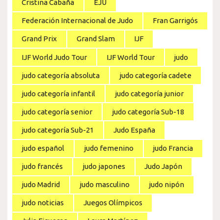
Cristina Cabaña
EJU
Federación Internacional de Judo
Fran Garrigós
Grand Prix
Grand Slam
IJF
IJF World Judo Tour
IJF World Tour
judo
judo categoría absoluta
judo categoría cadete
judo categoría infantil
judo categoría junior
judo categoría senior
judo categoría Sub-18
judo categoría Sub-21
Judo España
judo español
judo femenino
judo Francia
judo francés
judo japones
Judo Japón
judo Madrid
judo masculino
judo nipón
judo noticias
Juegos Olímpicos