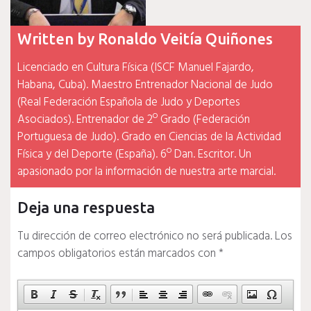
Written by
Ronaldo Veitía Quiñones
Licenciado en Cultura Física (ISCF Manuel Fajardo,
Habana, Cuba). Maestro Entrenador Nacional de Judo
(Real Federación Española de Judo y Deportes
Asociados). Entrenador de 2º Grado (Federación
Portuguesa de Judo). Grado en Ciencias de la Actividad
Física y del Deporte (España). 6º Dan. Escritor. Un
apasionado por la información de nuestra arte marcial.
Deja una respuesta
Tu dirección de correo electrónico no será publicada.
Los
campos obligatorios están marcados con
*