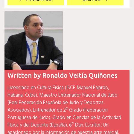
de
entradas
Written by
Ronaldo Veitía Quiñones
Licenciado en Cultura Física (ISCF Manuel Fajardo,
Habana, Cuba). Maestro Entrenador Nacional de Judo
(Real Federación Española de Judo y Deportes
Asociados). Entrenador de 2º Grado (Federación
Portuguesa de Judo). Grado en Ciencias de la Actividad
Física y del Deporte (España). 6º Dan. Escritor. Un
apasionado por la información de nuestra arte marcial.