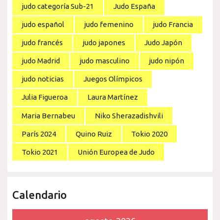
judo categoría Sub-21
Judo España
judo español
judo femenino
judo Francia
judo francés
judo japones
Judo Japón
judo Madrid
judo masculino
judo nipón
judo noticias
Juegos Olímpicos
Julia Figueroa
Laura Martínez
Maria Bernabeu
Niko Sherazadishvili
París 2024
Quino Ruiz
Tokio 2020
Tokio 2021
Unión Europea de Judo
Calendario