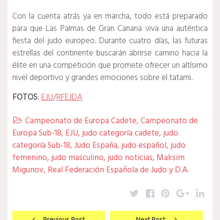
Con la cuenta atrás ya en marcha, todo está preparado
para que Las Palmas de Gran Canaria viva una auténtica
fiesta del judo europeo. Durante cuatro días, las futuras
estrellas del continente buscarán abrirse camino hacia la
élite en una competición que promete ofrecer un altísimo
nivel deportivo y grandes emociones sobre el tatami.
FOTOS
:
EJU
/
RFEJDA
Campeonato de Europa Cadete
,
Campeonato de

Europa Sub-18
,
EJU
,
judo categoría cadete
,
judo
categoría Sub-18
,
Judo España
,
judo español
,
judo
femenino
,
judo masculino
,
judo noticias
,
Maksim
Migunov
,
Real Federación Española de Judo y D.A.
Twitter
Facebook
Pinterest
Google
Lin
Navegación
Previous Post
Next Post