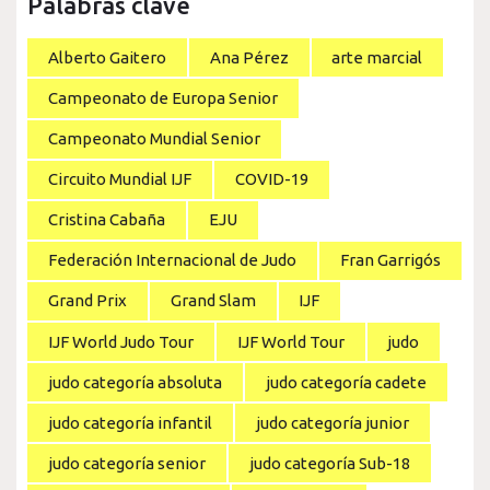
Palabras clave
Alberto Gaitero
Ana Pérez
arte marcial
Campeonato de Europa Senior
Campeonato Mundial Senior
Circuito Mundial IJF
COVID-19
Cristina Cabaña
EJU
Federación Internacional de Judo
Fran Garrigós
Grand Prix
Grand Slam
IJF
IJF World Judo Tour
IJF World Tour
judo
judo categoría absoluta
judo categoría cadete
judo categoría infantil
judo categoría junior
judo categoría senior
judo categoría Sub-18