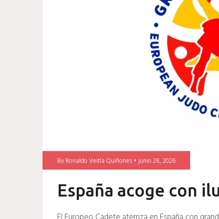
Migunov
By
Ronaldo Veitía Quiñones
junio 28, 2026
España acoge con il
El Europeo Cadete aterriza en España con gran