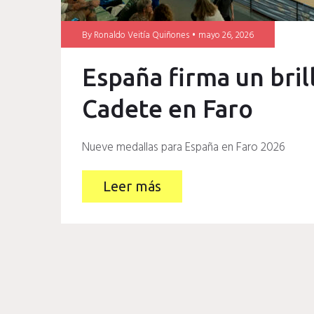
By
Ronaldo Veitía Quiñones
mayo 26, 2026
España firma un bri
Cadete en Faro
Nueve medallas para España en Faro 2026
Leer más