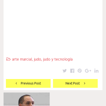
arte marcial
,
judo
,
judo y tecnología

Twitter
Facebook
Pinterest
Google
Lin
Navegación
Previous Post
Next Post
de
entradas