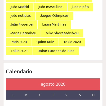
judo Madrid
judo masculino
judo nipón
judo noticias
Juegos Olímpicos
Julia Figueroa
Laura Martínez
Maria Bernabeu
Niko Sherazadishvili
París 2024
Quino Ruiz
Tokio 2020
Tokio 2021
Unión Europea de Judo
Calendario
agosto 2026
L
M
X
J
V
S
D