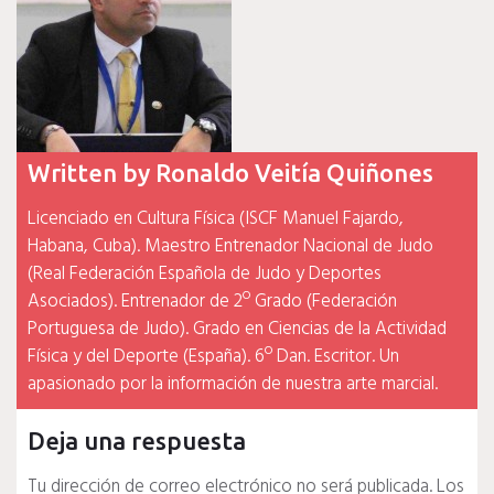
Written by
Ronaldo Veitía Quiñones
Licenciado en Cultura Física (ISCF Manuel Fajardo,
Habana, Cuba). Maestro Entrenador Nacional de Judo
(Real Federación Española de Judo y Deportes
Asociados). Entrenador de 2º Grado (Federación
Portuguesa de Judo). Grado en Ciencias de la Actividad
Física y del Deporte (España). 6º Dan. Escritor. Un
apasionado por la información de nuestra arte marcial.
Deja una respuesta
Tu dirección de correo electrónico no será publicada.
Los