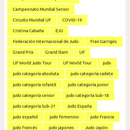
Campeonato Mundial Senior
Circuito Mundial IJF
COVID-19
Cristina Cabaña
EJU
Federación Internacional de Judo
Fran Garrigós
Grand Prix
Grand Slam
IJF
IJF World Judo Tour
IJF World Tour
judo
judo categoría absoluta
judo categoría cadete
judo categoría infantil
judo categoría junior
judo categoría senior
judo categoría Sub-18
judo categoría Sub-21
Judo España
judo español
judo femenino
judo Francia
judo francés
judo japones
Judo Japón