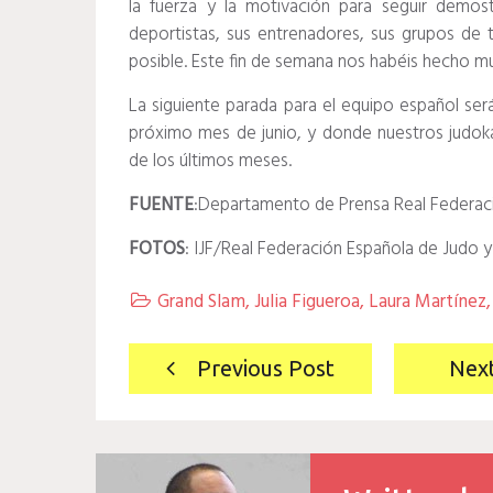
la fuerza y la motivación para seguir demos
deportistas, sus entrenadores, sus grupos de
posible. Este fin de semana nos habéis hecho muy
La siguiente parada para el equipo español ser
próximo mes de junio, y donde nuestros judoka
de los últimos meses.
FUENTE
:Departamento de Prensa Real Federaci
FOTOS
: IJF/Real Federación Española de Judo y
Grand Slam
,
Julia Figueroa
,
Laura Martínez

Navegación
Previous Post
Nex
de
entradas