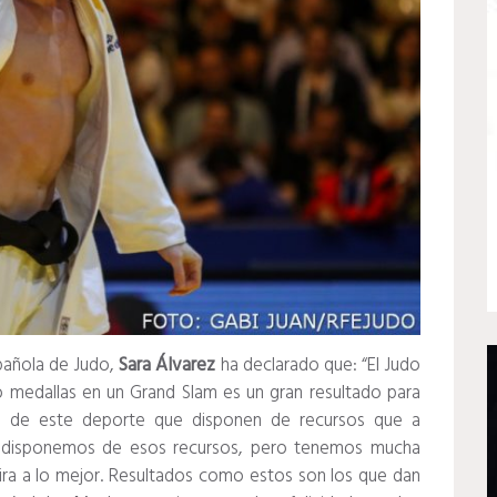
spañola de Judo,
Sara Álvarez
ha declarado que: “El Judo
 medallas en un Grand Slam es un gran resultado para
ias de este deporte que disponen de recursos que a
no disponemos de esos recursos, pero tenemos mucha
ira a lo mejor. Resultados como estos son los que dan