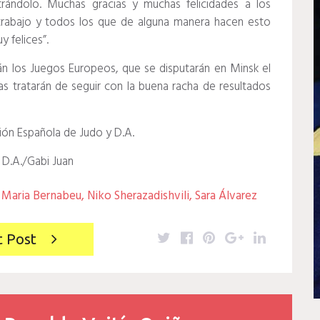
trándolo. Muchas gracias y muchas felicidades a los
 trabajo y todos los que de alguna manera hacen esto
 felices”.
án los Juegos Europeos, que se disputarán en Minsk el
s tratarán de seguir con la buena racha de resultados
ón Española de Judo y D.A.
 D.A./Gabi Juan
,
Maria Bernabeu
,
Niko Sherazadishvili
,
Sara Álvarez
Twitter
Facebook
Pinterest
Google+
LinkedIn
t Post