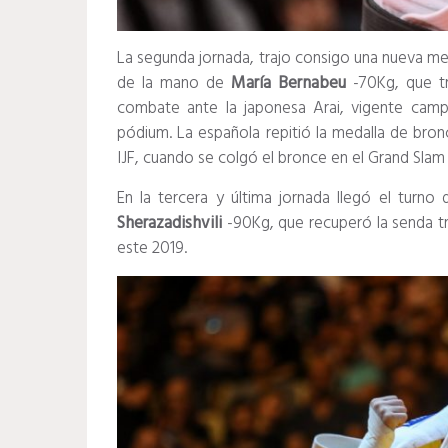
La segunda jornada, trajo consigo una nueva med
de la mano de
María Bernabeu
-70Kg, que tr
combate ante la japonesa Arai, vigente camp
pódium. La española repitió la medalla de bronc
IJF, cuando se colgó el bronce en el Grand Slam
En la tercera y última jornada llegó el turno
Sherazadishvili
-90Kg, que recuperó la senda t
este 2019.