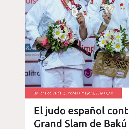
By
Ronaldo Veitía Quiñones
mayo 12, 2019
0
El judo español cont
Grand Slam de Bakú