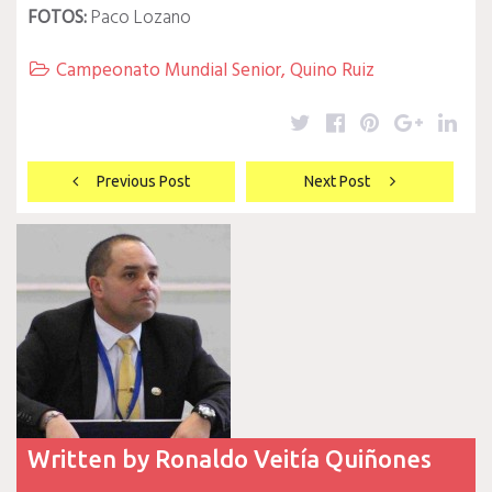
FOTOS:
Paco Lozano
Campeonato Mundial Senior
,
Quino Ruiz

Twitter
Facebook
Pinterest
Google
Lin
Navegación
Previous Post
Next Post
de
entradas
Written by
Ronaldo Veitía Quiñones