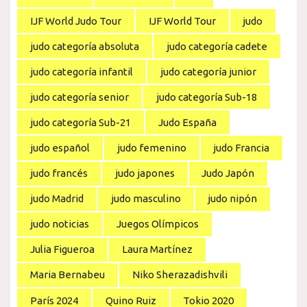
IJF World Judo Tour
IJF World Tour
judo
judo categoría absoluta
judo categoría cadete
judo categoría infantil
judo categoría junior
judo categoría senior
judo categoría Sub-18
judo categoría Sub-21
Judo España
judo español
judo femenino
judo Francia
judo francés
judo japones
Judo Japón
judo Madrid
judo masculino
judo nipón
judo noticias
Juegos Olímpicos
Julia Figueroa
Laura Martínez
Maria Bernabeu
Niko Sherazadishvili
París 2024
Quino Ruiz
Tokio 2020