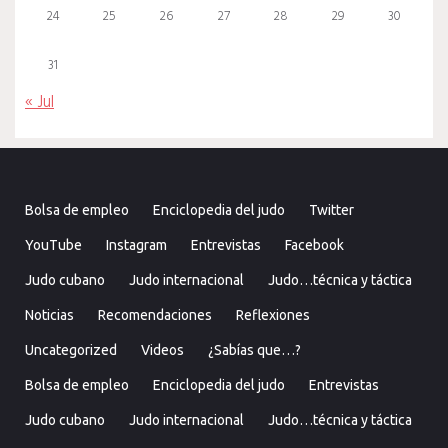
24
25
26
27
28
29
30
31
« Jul
Bolsa de empleo
Enciclopedia del judo
Twitter
YouTube
Instagram
Entrevistas
Facebook
Judo cubano
Judo internacional
Judo…técnica y táctica
Noticias
Recomendaciones
Reflexiones
Uncategorized
Videos
¿Sabías que…?
Bolsa de empleo
Enciclopedia del judo
Entrevistas
Judo cubano
Judo internacional
Judo…técnica y táctica