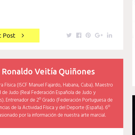
Twitter
Facebook
Pinterest
Google+
LinkedIn
t Post
y
Ronaldo Veitía Quiñones
ra Física (ISCF Manuel Fajardo, Habana, Cuba). Maestro
l de Judo (Real Federación Española de Judo y
). Entrenador de 2º Grado (Federación Portuguesa de
cias de la Actividad Física y del Deporte (España). 6º
asionado por la información de nuestra arte marcial.