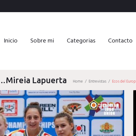
Inicio
Sobre mi
Categorias
Contacto
n…Mireia Lapuerta
Home
/
Entrevistas
/
Ecos del Euro