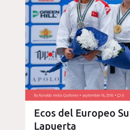
By
Ronaldo Veitía Quiñones
septiembre 16, 2018
0
Ecos del Europeo S
Lapuerta