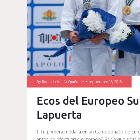
By
Ronaldo Veitía Quiñones
septiembre 16, 2018
Ecos del Europeo S
Lapuerta
1. Tu primera medalla en un Campeonato de Eur
antes de efectuarse el torneo? Sabía que serí