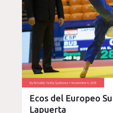
Rei
By
Ronaldo Veitía Quiñones
noviembre 4, 2018
Ecos del Europeo S
Lapuerta