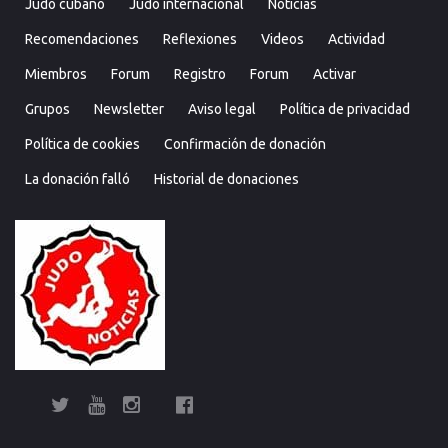
Judo cubano
Judo internacional
Noticias
Recomendaciones
Reflexiones
Videos
Actividad
Miembros
Forum
Registro
Forum
Activar
Grupos
Newsletter
Aviso legal
Política de privacidad
Política de cookies
Confirmación de donación
La donación falló
Historial de donaciones
Twitter
YouTube
Instagram
Facebook
Bolsa
Enciclopedia
Entrevistas
Judo
Judo
Judo…
Noticias
Recomendaciones
Reflexiones
Uncategorized
Videos
¿Sabías
Bolsa
Enciclop
Entre
Ju
de
del
cubano
internacional
técnica
que…?
de
del
cu