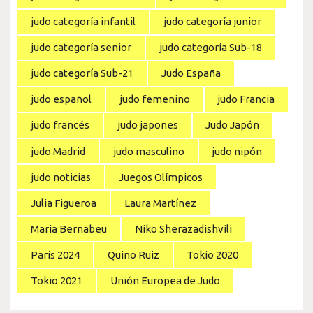
judo categoría infantil
judo categoría junior
judo categoría senior
judo categoría Sub-18
judo categoría Sub-21
Judo España
judo español
judo femenino
judo Francia
judo francés
judo japones
Judo Japón
judo Madrid
judo masculino
judo nipón
judo noticias
Juegos Olímpicos
Julia Figueroa
Laura Martínez
Maria Bernabeu
Niko Sherazadishvili
París 2024
Quino Ruiz
Tokio 2020
Tokio 2021
Unión Europea de Judo