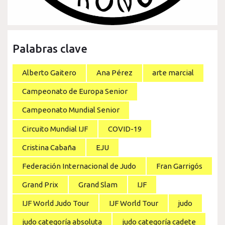
Palabras clave
Alberto Gaitero
Ana Pérez
arte marcial
Campeonato de Europa Senior
Campeonato Mundial Senior
Circuito Mundial IJF
COVID-19
Cristina Cabaña
EJU
Federación Internacional de Judo
Fran Garrigós
Grand Prix
Grand Slam
IJF
IJF World Judo Tour
IJF World Tour
judo
judo categoría absoluta
judo categoría cadete