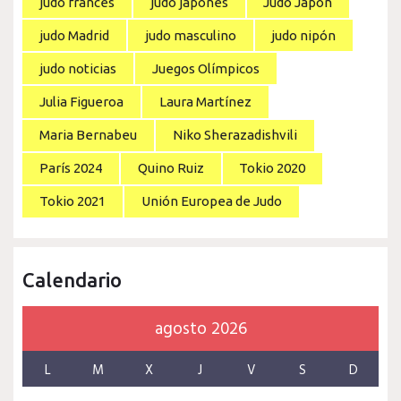
judo francés
judo japones
Judo Japón
judo Madrid
judo masculino
judo nipón
judo noticias
Juegos Olímpicos
Julia Figueroa
Laura Martínez
Maria Bernabeu
Niko Sherazadishvili
París 2024
Quino Ruiz
Tokio 2020
Tokio 2021
Unión Europea de Judo
Calendario
agosto 2026
L
M
X
J
V
S
D