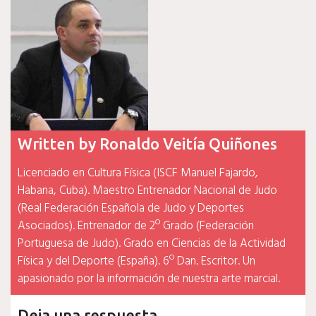
entradas
Written by
Ronaldo Veitía Quiñones
Licenciado en Cultura Física (ISCF Manuel Fajardo,
Habana, Cuba). Maestro Entrenador Nacional de Judo
(Real Federación Española de Judo y Deportes
Asociados). Entrenador de 2º Grado (Federación
Portuguesa de Judo). Grado en Ciencias de la Actividad
Física y del Deporte (España). 6º Dan. Escritor. Un
apasionado por la información de nuestra arte marcial.
Deja una respuesta