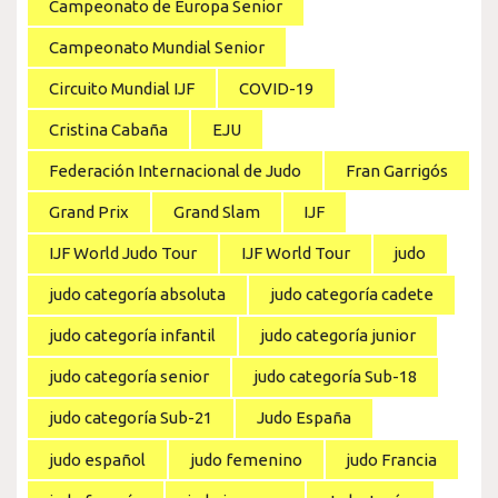
Campeonato de Europa Senior
Campeonato Mundial Senior
Circuito Mundial IJF
COVID-19
Cristina Cabaña
EJU
Federación Internacional de Judo
Fran Garrigós
Grand Prix
Grand Slam
IJF
IJF World Judo Tour
IJF World Tour
judo
judo categoría absoluta
judo categoría cadete
judo categoría infantil
judo categoría junior
judo categoría senior
judo categoría Sub-18
judo categoría Sub-21
Judo España
judo español
judo femenino
judo Francia