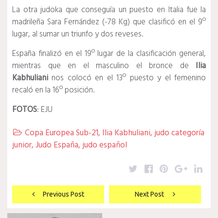
La otra judoka que conseguía un puesto en Italia fue la
madrileña Sara Fernández (-78 Kg) que clasificó en el 9º
lugar, al sumar un triunfo y dos reveses.
España finalizó en el 19º lugar de la clasificación general,
mientras que en el masculino el bronce de
Ilia
Kabhuliani
nos colocó en el 13º puesto y el femenino
recaló en la 16º posición.
FOTOS
: EJU
Copa Europea Sub-21
,
Ilia Kabhuliani
,
judo categoría

junior
,
Judo España
,
judo español
Twitter
Facebook
Pinterest
Google
Lin
Navegación
Previous Post
Next Post
de