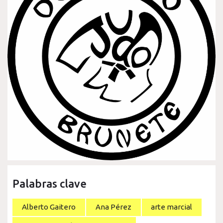
Palabras clave
Alberto Gaitero
Ana Pérez
arte marcial