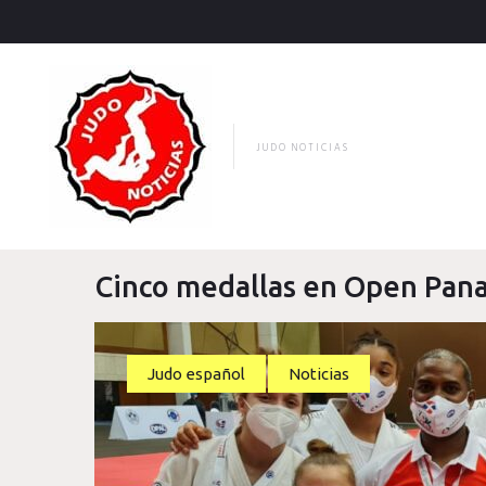
Skip
to
content
JUDO NOTICIAS
Cinco medallas en Open Pan
Judo español
Noticias