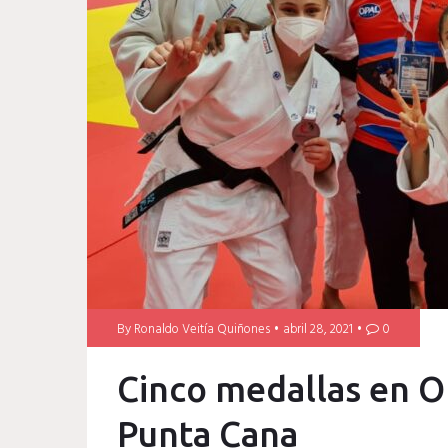
By
Ronaldo Veitía Quiñones
abril 28, 2021
0
Cinco medallas en 
Punta Cana