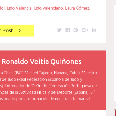
ñol
,
judo Valencia
,
judo valenciano
,
Laura Gómez
,
Twitter
Facebook
Pinterest
Google+
LinkedIn
t Post
y
Ronaldo Veitía Quiñones
ra Física (ISCF Manuel Fajardo, Habana, Cuba). Maestro
l de Judo (Real Federación Española de Judo y
). Entrenador de 2º Grado (Federación Portuguesa de
cias de la Actividad Física y del Deporte (España). 6º
asionado por la información de nuestra arte marcial.