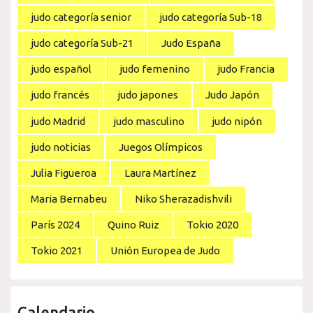
judo categoría senior
judo categoría Sub-18
judo categoría Sub-21
Judo España
judo español
judo femenino
judo Francia
judo francés
judo japones
Judo Japón
judo Madrid
judo masculino
judo nipón
judo noticias
Juegos Olímpicos
Julia Figueroa
Laura Martínez
Maria Bernabeu
Niko Sherazadishvili
París 2024
Quino Ruiz
Tokio 2020
Tokio 2021
Unión Europea de Judo
Calendario