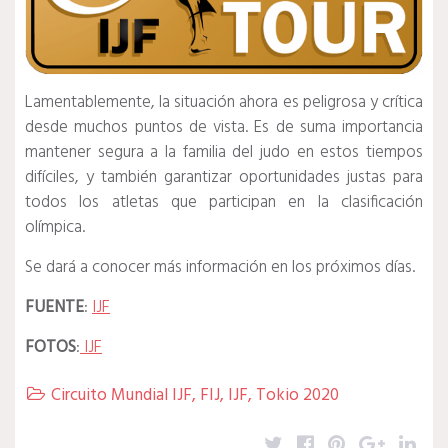
Lamentablemente, la situación ahora es peligrosa y crítica
desde muchos puntos de vista. Es de suma importancia
mantener segura a la familia del judo en estos tiempos
difíciles, y también garantizar oportunidades justas para
todos los atletas que participan en la clasificación
olímpica.
Se dará a conocer más información en los próximos días.
FUENTE
:
IJF
FOTOS
:
IJF
Circuito Mundial IJF
,
FIJ
,
IJF
,
Tokio 2020

Twitter
Facebook
Pinterest
Google
Lin