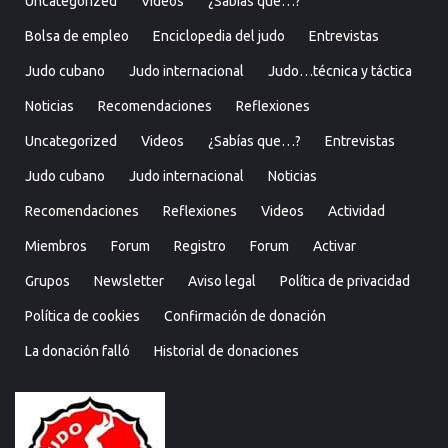
Uncategorized
Videos
¿Sabías que…?
Bolsa de empleo
Enciclopedia del judo
Entrevistas
Judo cubano
Judo internacional
Judo…técnica y táctica
Noticias
Recomendaciones
Reflexiones
Uncategorized
Videos
¿Sabías que…?
Entrevistas
Judo cubano
Judo internacional
Noticias
Recomendaciones
Reflexiones
Videos
Actividad
Miembros
Forum
Registro
Forum
Activar
Grupos
Newsletter
Aviso legal
Política de privacidad
Política de cookies
Confirmación de donación
La donación falló
Historial de donaciones