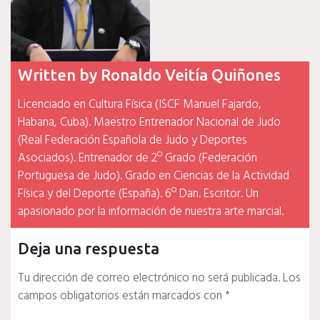
Written by
Ronaldo Veitía Quiñones
Licenciado en Cultura Física (ISCF Manuel Fajardo,
Habana, Cuba). Maestro Entrenador Nacional de Judo
(Real Federación Española de Judo y Deportes
Asociados). Entrenador de 2º Grado (Federación
Portuguesa de Judo). Grado en Ciencias de la Actividad
Física y del Deporte (España). 6º Dan. Escritor. Un
apasionado por la información de nuestra arte marcial.
Deja una respuesta
Tu dirección de correo electrónico no será publicada.
Los
campos obligatorios están marcados con
*