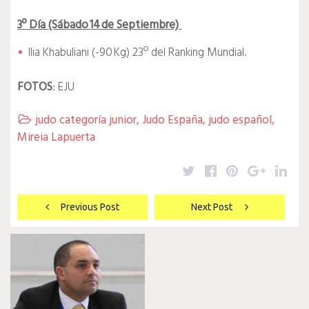
3º Día (Sábado 14 de Septiembre)
Ilia Khabuliani (-90 Kg) 23º del Ranking Mundial.
FOTOS
: EJU
judo categoría junior
,
Judo España
,
judo español
,

Mireia Lapuerta
Twitter
Facebook
Pinterest
Google
Lin
Navegación
Previous Post
Next Post
de
entradas