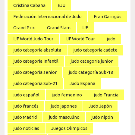
Cristina Cabaña
EJU
Federación Internacional de Judo
Fran Garrigós
Grand Prix
Grand Slam
IJF
IJF World Judo Tour
IJF World Tour
judo
judo categoría absoluta
judo categoría cadete
judo categoría infantil
judo categoría junior
judo categoría senior
judo categoría Sub-18
judo categoría Sub-21
Judo España
judo español
judo femenino
judo Francia
judo francés
judo japones
Judo Japón
judo Madrid
judo masculino
judo nipón
judo noticias
Juegos Olímpicos