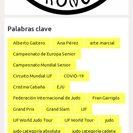
Palabras clave
Alberto Gaitero
Ana Pérez
arte marcial
Campeonato de Europa Senior
Campeonato Mundial Senior
Circuito Mundial IJF
COVID-19
Cristina Cabaña
EJU
Federación Internacional de Judo
Fran Garrigós
Grand Prix
Grand Slam
IJF
IJF World Judo Tour
IJF World Tour
judo
judo categoría absoluta
judo categoría cadete