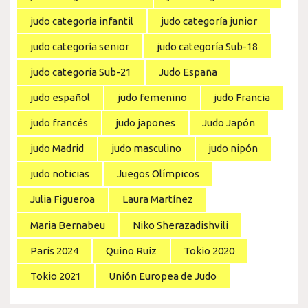
judo categoría infantil
judo categoría junior
judo categoría senior
judo categoría Sub-18
judo categoría Sub-21
Judo España
judo español
judo femenino
judo Francia
judo francés
judo japones
Judo Japón
judo Madrid
judo masculino
judo nipón
judo noticias
Juegos Olímpicos
Julia Figueroa
Laura Martínez
Maria Bernabeu
Niko Sherazadishvili
París 2024
Quino Ruiz
Tokio 2020
Tokio 2021
Unión Europea de Judo