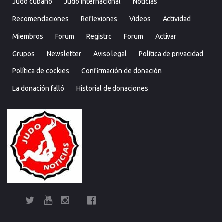
Judo cubano
Judo internacional
Noticias
Recomendaciones
Reflexiones
Videos
Actividad
Miembros
Forum
Registro
Forum
Activar
Grupos
Newsletter
Aviso legal
Política de privacidad
Política de cookies
Confirmación de donación
La donación falló
Historial de donaciones
Twitter
YouTube
Instagram
Facebook
Bolsa
Enciclopedia
Entrevistas
Judo
Judo
Judo…
Noticias
Recomendaciones
Reflexiones
Uncategorized
Videos
¿Sabías
Bolsa
Enciclop
Entre
Ju
de
del
cubano
internacional
técnica
que…?
de
del
cu
Judo
Judo…
Noticias
Recomendaciones
Reflexiones
Uncategorized
Videos
¿Sabías
Entrevistas
Judo
Judo
Noticias
Recomendaciones
Reflexiones
Videos
Actividad
Miembros
Forum
Registro
Forum
Activar
Grupo
New