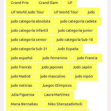
Grand Prix
Grand Slam
IJF
IJF World Judo Tour
IJF World Tour
judo
judo categoría absoluta
judo categoría cadete
judo categoría infantil
judo categoría junior
judo categoría senior
judo categoría Sub-18
judo categoría Sub-21
Judo España
judo español
judo femenino
judo Francia
judo francés
judo japones
Judo Japón
judo Madrid
judo masculino
judo nipón
judo noticias
Juegos Olímpicos
Julia Figueroa
Laura Martínez
Maria Bernabeu
Niko Sherazadishvili