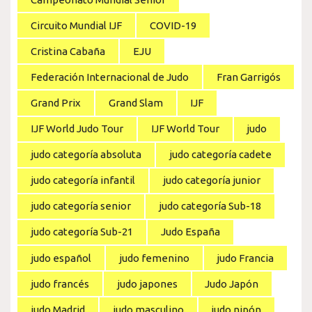
Circuito Mundial IJF
COVID-19
Cristina Cabaña
EJU
Federación Internacional de Judo
Fran Garrigós
Grand Prix
Grand Slam
IJF
IJF World Judo Tour
IJF World Tour
judo
judo categoría absoluta
judo categoría cadete
judo categoría infantil
judo categoría junior
judo categoría senior
judo categoría Sub-18
judo categoría Sub-21
Judo España
judo español
judo femenino
judo Francia
judo francés
judo japones
Judo Japón
judo Madrid
judo masculino
judo nipón