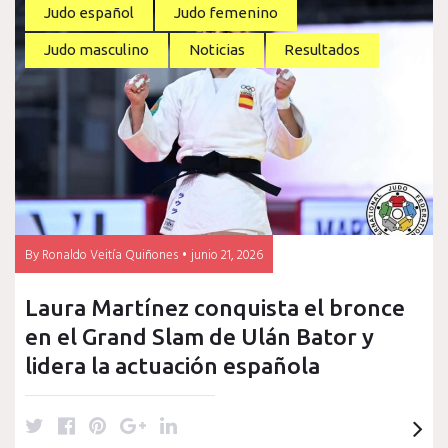
t
e
t
g
k
Judo español
Judo femenino
t
b
e
l
e
Judo masculino
Noticias
Resultados
e
o
r
e
d
r
o
e
+
I
k
s
n
t
By
Ronaldo Veitía Quiñones
junio 21, 2026
Laura Martínez conquista el bronce
en el Grand Slam de Ulán Bator y
lidera la actuación española
T
F
P
G
L