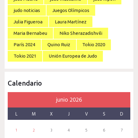
judo noticias
Juegos Olímpicos
Julia Figueroa
Laura Martínez
Maria Bernabeu
Niko Sherazadishvili
París 2024
Quino Ruiz
Tokio 2020
Tokio 2021
Unión Europea de Judo
Calendario
junio 2026
L
M
X
J
V
S
D
1
2
3
4
5
6
7