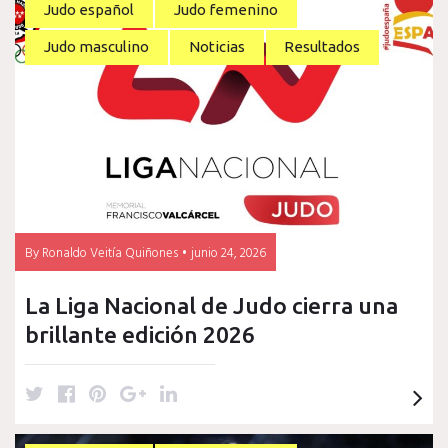
t
e
t
g
k
Judo español
Judo femenino
t
b
e
l
e
Judo masculino
Noticias
Resultados
e
o
r
e
d
r
o
e
+
I
k
s
n
t
By
Ronaldo Veitía Quiñones
junio 24, 2026
La Liga Nacional de Judo cierra una
brillante edición 2026
T
F
P
G
L
w
a
i
o
i
i
c
n
o
n