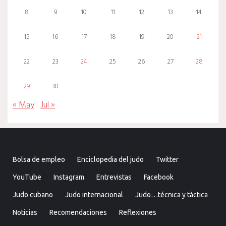
8
9
10
11
12
13
14
15
16
17
18
19
20
21
22
23
24
25
26
27
28
29
30
« May
Jul »
Bolsa de empleo
Enciclopedia del judo
Twitter
YouTube
Instagram
Entrevistas
Facebook
Judo cubano
Judo internacional
Judo…técnica y táctica
Noticias
Recomendaciones
Reflexiones