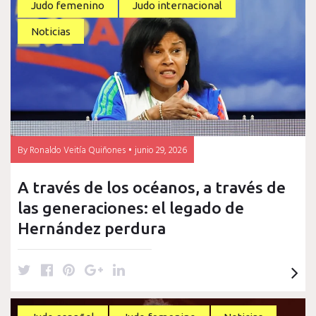
junio
Judo femenino
Judo internacional
Noticias
2026
By
Ronaldo Veitía Quiñones
junio 29, 2026
A través de los océanos, a través de
las generaciones: el legado de
Hernández perdura
T
F
P
G
L
w
a
i
o
i
i
c
n
o
n