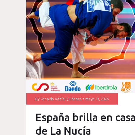
de
mayo
de
2026
By
Ronaldo Veitía Quiñones
mayo 18, 2026
España brilla en ca
de La Nucía