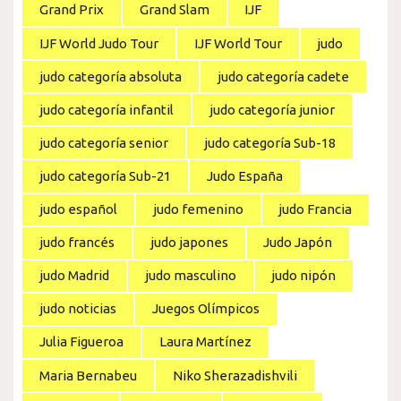
Grand Prix
Grand Slam
IJF
IJF World Judo Tour
IJF World Tour
judo
judo categoría absoluta
judo categoría cadete
judo categoría infantil
judo categoría junior
judo categoría senior
judo categoría Sub-18
judo categoría Sub-21
Judo España
judo español
judo femenino
judo Francia
judo francés
judo japones
Judo Japón
judo Madrid
judo masculino
judo nipón
judo noticias
Juegos Olímpicos
Julia Figueroa
Laura Martínez
Maria Bernabeu
Niko Sherazadishvili