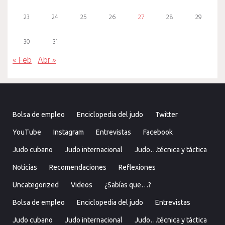
23
24
25
26
27
28
29
30
31
« Feb
Abr »
Bolsa de empleo
Enciclopedia del judo
Twitter
YouTube
Instagram
Entrevistas
Facebook
Judo cubano
Judo internacional
Judo…técnica y táctica
Noticias
Recomendaciones
Reflexiones
Uncategorized
Videos
¿Sabías que…?
Bolsa de empleo
Enciclopedia del judo
Entrevistas
Judo cubano
Judo internacional
Judo…técnica y táctica