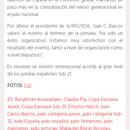
talentos de España en el contexto global, marcando un
paso más en la consolidación del relevo generacional en
el judo nacional.
Por último el presidente de la RFEJYDA, Juan C. Barcos
valoró el evento al término de la jornada: “Ha sido un
éxito organizativo. Estamos muy satisfechos con el
resultado del evento, tanto a nivel de organización como
a nivel deportivo”,
En resumen un evento internacional acorde al gran nivel
de los judokas españoles Sub-21.
FOTOS
:
EJU
Batyrkhan Assanaliyev
,
Claudia Pla
,
Copa Europea

Junior
,
Copa Europea Sub-21
,
Dmytro Halich
,
Juan
Carlos Barcos
,
judo categoría junior
,
judo categoría Sub-
21
,
Judo España
,
judo español
,
judo femenino
,
judo
masculino
,
judo noticias
,
María del Rocío Arcones
,