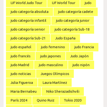
IJF World Judo Tour
IJF World Tour
judo
judo categoría absoluta
judo categoría cadete
judo categoría infantil
judo categoría junior
judo categoría senior
judo categoría Sub-18
judo categoría Sub-21
Judo España
judo español
judo femenino
judo Francia
judo francés
judo japones
Judo Japón
judo Madrid
judo masculino
judo nipón
judo noticias
Juegos Olímpicos
Julia Figueroa
Laura Martínez
Maria Bernabeu
Niko Sherazadishvili
París 2024
Quino Ruiz
Tokio 2020