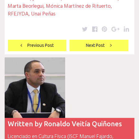
Marta Beorlegui
,
Mónica Martínez de Rituerto
,
RFEJYDA
,
Unai Peñas
Twitter
Facebook
Pinterest
Google
Lin
Navegación
Previous Post
Next Post
de
entradas
Written by
Ronaldo Veitía Quiñones
Licenciado en Cultura Física (ISCF Manuel Fajardo,