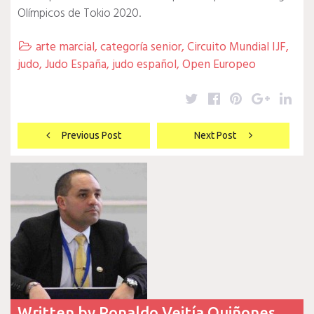
Olímpicos de Tokio 2020.
arte marcial
,
categoría senior
,
Circuito Mundial IJF
,

judo
,
Judo España
,
judo español
,
Open Europeo
Twitter
Facebook
Pinterest
Google
Lin
Navegación
Previous Post
Next Post
de
entradas
Written by
Ronaldo Veitía Quiñones