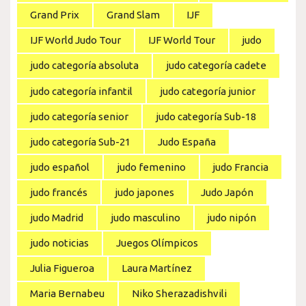
Grand Prix
Grand Slam
IJF
IJF World Judo Tour
IJF World Tour
judo
judo categoría absoluta
judo categoría cadete
judo categoría infantil
judo categoría junior
judo categoría senior
judo categoría Sub-18
judo categoría Sub-21
Judo España
judo español
judo femenino
judo Francia
judo francés
judo japones
Judo Japón
judo Madrid
judo masculino
judo nipón
judo noticias
Juegos Olímpicos
Julia Figueroa
Laura Martínez
Maria Bernabeu
Niko Sherazadishvili