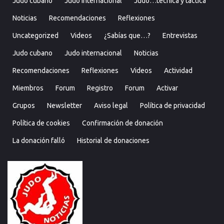
Judo cubano
Judo internacional
Judo…técnica y táctica
Noticias
Recomendaciones
Reflexiones
Uncategorized
Videos
¿Sabías que…?
Entrevistas
Judo cubano
Judo internacional
Noticias
Recomendaciones
Reflexiones
Videos
Actividad
Miembros
Forum
Registro
Forum
Activar
Grupos
Newsletter
Aviso legal
Política de privacidad
Política de cookies
Confirmación de donación
La donación falló
Historial de donaciones