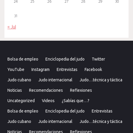
24
25
26
27
28
29
30
31
« Jul
Bolsa de empleo
Enciclopedia del judo
Twitter
YouTube
Instagram
Entrevistas
Facebook
Judo cubano
Judo internacional
Judo…técnica y táctica
Noticias
Recomendaciones
Reflexiones
Uncategorized
Videos
¿Sabías que…?
Bolsa de empleo
Enciclopedia del judo
Entrevistas
Judo cubano
Judo internacional
Judo…técnica y táctica
Noticias
Recomendaciones
Reflexiones