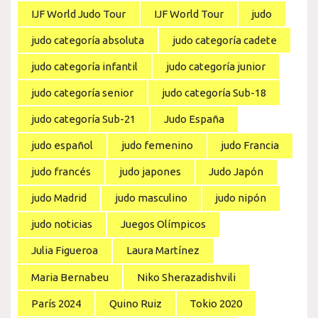
IJF World Judo Tour
IJF World Tour
judo
judo categoría absoluta
judo categoría cadete
judo categoría infantil
judo categoría junior
judo categoría senior
judo categoría Sub-18
judo categoría Sub-21
Judo España
judo español
judo femenino
judo Francia
judo francés
judo japones
Judo Japón
judo Madrid
judo masculino
judo nipón
judo noticias
Juegos Olímpicos
Julia Figueroa
Laura Martínez
Maria Bernabeu
Niko Sherazadishvili
París 2024
Quino Ruiz
Tokio 2020