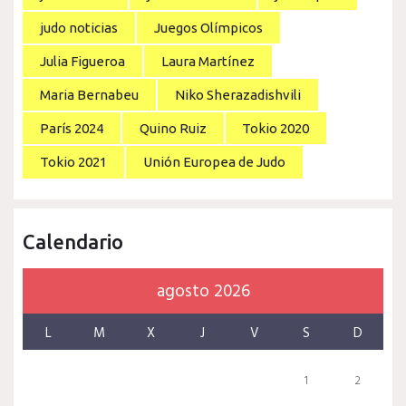
judo noticias
Juegos Olímpicos
Julia Figueroa
Laura Martínez
Maria Bernabeu
Niko Sherazadishvili
París 2024
Quino Ruiz
Tokio 2020
Tokio 2021
Unión Europea de Judo
Calendario
agosto 2026
L
M
X
J
V
S
D
1
2