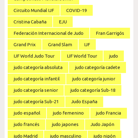
Circuito Mundial IJF
COVID-19
Cristina Cabaña
EJU
Federación Internacional de Judo
Fran Garrigós
Grand Prix
Grand Slam
IJF
IJF World Judo Tour
IJF World Tour
judo
judo categoría absoluta
judo categoría cadete
judo categoría infantil
judo categoría junior
judo categoría senior
judo categoría Sub-18
judo categoría Sub-21
Judo España
judo español
judo femenino
judo Francia
judo francés
judo japones
Judo Japón
judo Madrid
judo masculino
judo nipón