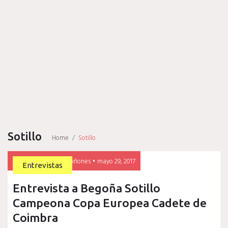
Sotillo
Home
/
Sotillo
Etiqueta:
By
Ronaldo Veitía Quiñones
mayo 29, 2017
Entrevistas
Sotillo
Entrevista a Begoña Sotillo
Campeona Copa Europea Cadete de
Coimbra