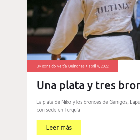
By
Ronaldo Veitía Quiñones
abril 4, 2022
Una plata y tres bro
La plata de Niko y los bronces de Garrigós, Lap
con sede en Turquía
Leer más