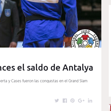
nces el saldo de Antalya
uerta y Cases fueron las conquistas en el Grand Slam
T
F
P
G
L
w
a
i
o
i