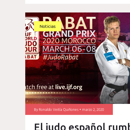
Noticias
By
Ronaldo Veitía Quiñones
marzo 2, 2020
El judo español rumb