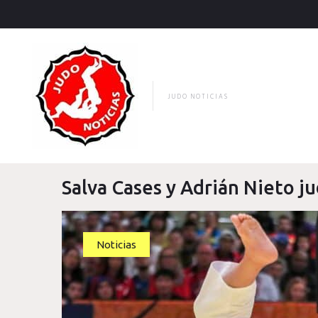
Skip
to
content
JUDO NOTICIAS
Salva Cases y Adrián Nieto j
Etiqueta:
Noticias
Salva