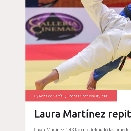
Cases y Adr
Nieto
judo
By
Ronaldo Veitía Quiñones
octubre 18, 2018
Laura Martínez repi
Laura Martínez (-48 Kg) no defraudó las grandes