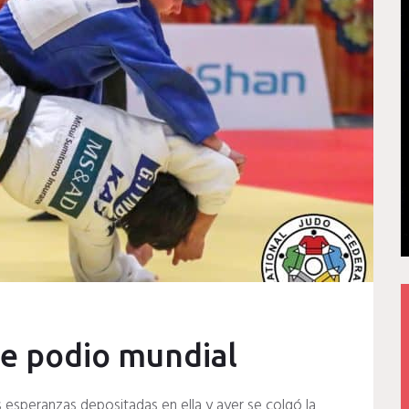
ián
te podio mundial
 esperanzas depositadas en ella y ayer se colgó la