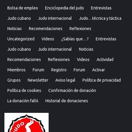
Bolsa de empleo
Enciclopedia del judo
Entrevistas
Judo cubano
Judo internacional
Judo…técnica y táctica
Noticias
Recomendaciones
Reflexiones
Uncategorized
Videos
¿Sabías que…?
Entrevistas
Judo cubano
Judo internacional
Noticias
Recomendaciones
Reflexiones
Videos
Actividad
Miembros
Forum
Registro
Forum
Activar
Grupos
Newsletter
Aviso legal
Política de privacidad
Política de cookies
Confirmación de donación
La donación falló
Historial de donaciones