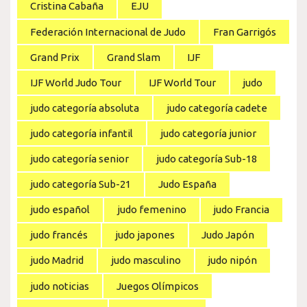
Cristina Cabaña
EJU
Federación Internacional de Judo
Fran Garrigós
Grand Prix
Grand Slam
IJF
IJF World Judo Tour
IJF World Tour
judo
judo categoría absoluta
judo categoría cadete
judo categoría infantil
judo categoría junior
judo categoría senior
judo categoría Sub-18
judo categoría Sub-21
Judo España
judo español
judo femenino
judo Francia
judo francés
judo japones
Judo Japón
judo Madrid
judo masculino
judo nipón
judo noticias
Juegos Olímpicos