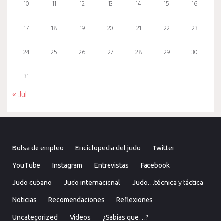
10
11
12
13
14
15
16
17
18
19
20
21
22
23
24
25
26
27
28
29
30
31
« Jul
Bolsa de empleo
Enciclopedia del judo
Twitter
YouTube
Instagram
Entrevistas
Facebook
Judo cubano
Judo internacional
Judo…técnica y táctica
Noticias
Recomendaciones
Reflexiones
Uncategorized
Videos
¿Sabías que…?