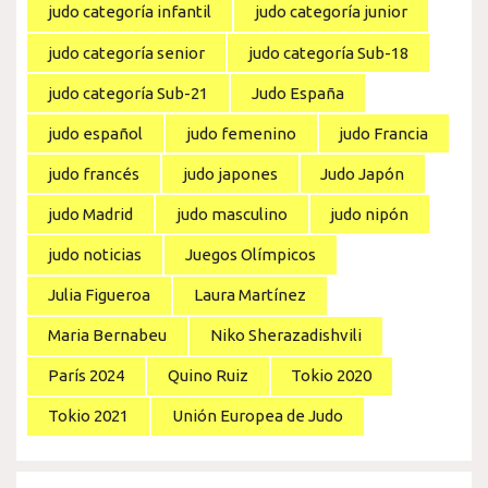
judo categoría infantil
judo categoría junior
judo categoría senior
judo categoría Sub-18
judo categoría Sub-21
Judo España
judo español
judo femenino
judo Francia
judo francés
judo japones
Judo Japón
judo Madrid
judo masculino
judo nipón
judo noticias
Juegos Olímpicos
Julia Figueroa
Laura Martínez
Maria Bernabeu
Niko Sherazadishvili
París 2024
Quino Ruiz
Tokio 2020
Tokio 2021
Unión Europea de Judo