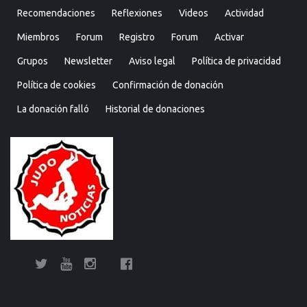
Recomendaciones
Reflexiones
Videos
Actividad
Miembros
Forum
Registro
Forum
Activar
Grupos
Newsletter
Aviso legal
Política de privacidad
Política de cookies
Confirmación de donación
La donación falló
Historial de donaciones
Twitter
YouTube
Instagram
Facebook
Bolsa
Enciclopedia
Entrevistas
Judo
Judo
Judo…
Noticias
Recomendaciones
Reflexiones
Uncategorized
Videos
¿Sabías
Bolsa
Enciclop
Entre
Ju
de
del
cubano
internacional
técnica
que…?
de
del
cu
Judo
Judo…
Noticias
Recomendaciones
Reflexiones
Uncategorized
Videos
¿Sabías
Entrevistas
Judo
Judo
Noticias
Recomendaciones
Reflexiones
Videos
Actividad
Miembros
Forum
Registro
Forum
Activar
Grupo
New