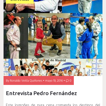
By
Ronaldo Veitía Quiñones
mayo 19, 2016
0
Entrevista Pedro Fernández
Este logroñes de pura cepa comanda los destinos del