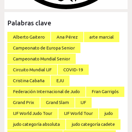
Palabras clave
Alberto Gaitero
Ana Pérez
arte marcial
Campeonato de Europa Senior
Campeonato Mundial Senior
Circuito Mundial IJF
COVID-19
Cristina Cabaña
EJU
Federación Internacional de Judo
Fran Garrigós
Grand Prix
Grand Slam
IJF
IJF World Judo Tour
IJF World Tour
judo
judo categoría absoluta
judo categoría cadete