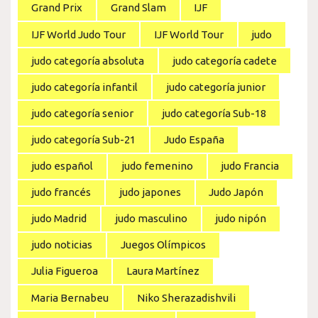
Grand Prix
Grand Slam
IJF
IJF World Judo Tour
IJF World Tour
judo
judo categoría absoluta
judo categoría cadete
judo categoría infantil
judo categoría junior
judo categoría senior
judo categoría Sub-18
judo categoría Sub-21
Judo España
judo español
judo femenino
judo Francia
judo francés
judo japones
Judo Japón
judo Madrid
judo masculino
judo nipón
judo noticias
Juegos Olímpicos
Julia Figueroa
Laura Martínez
Maria Bernabeu
Niko Sherazadishvili