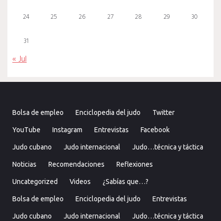
24
25
26
27
28
29
30
31
« Jul
Bolsa de empleo
Enciclopedia del judo
Twitter
YouTube
Instagram
Entrevistas
Facebook
Judo cubano
Judo internacional
Judo…técnica y táctica
Noticias
Recomendaciones
Reflexiones
Uncategorized
Videos
¿Sabías que…?
Bolsa de empleo
Enciclopedia del judo
Entrevistas
Judo cubano
Judo internacional
Judo…técnica y táctica