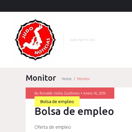
Skip
to
content
JUDO NOTICIAS
Monitor
Home
/
Monitor
Etiqueta:
By
Ronaldo Veitía Quiñones
enero 14, 2019
Bolsa de empleo
Bolsa de empleo
Monitor
Oferta de empleo