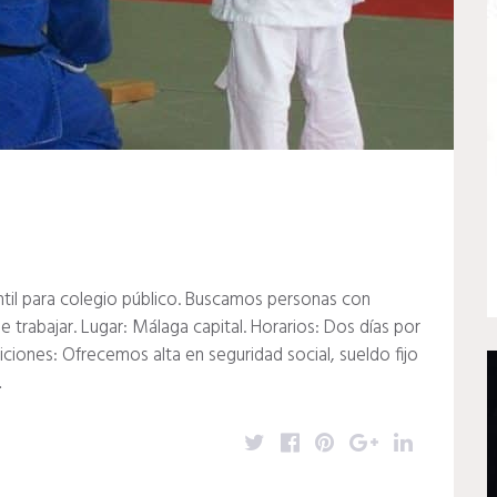
til para colegio público. Buscamos personas con
e trabajar. Lugar: Málaga capital. Horarios: Dos días por
iones: Ofrecemos alta en seguridad social, sueldo fijo
…
T
F
P
G
L
w
a
i
o
i