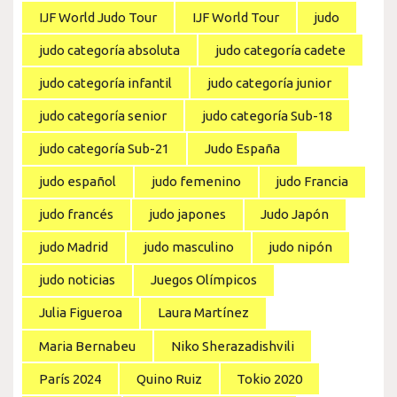
IJF World Judo Tour
IJF World Tour
judo
judo categoría absoluta
judo categoría cadete
judo categoría infantil
judo categoría junior
judo categoría senior
judo categoría Sub-18
judo categoría Sub-21
Judo España
judo español
judo femenino
judo Francia
judo francés
judo japones
Judo Japón
judo Madrid
judo masculino
judo nipón
judo noticias
Juegos Olímpicos
Julia Figueroa
Laura Martínez
Maria Bernabeu
Niko Sherazadishvili
París 2024
Quino Ruiz
Tokio 2020