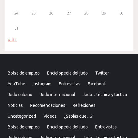
24
25
26
27
28
29
30
31
« Jul
Bolsa de empleo
Enciclopedia del judo
Twitter
YouTube
Instagram
Entrevistas
Facebook
Judo cubano
Judo internacional
Judo…técnica y táctica
Noticias
Recomendaciones
Reflexiones
Uncategorized
Videos
¿Sabías que…?
Bolsa de empleo
Enciclopedia del judo
Entrevistas
Judo cubano
Judo internacional
Judo…técnica y táctica