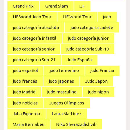
Grand Prix
Grand Slam
IJF
IJF World Judo Tour
IJF World Tour
judo
judo categoría absoluta
judo categoría cadete
judo categoría infantil
judo categoría junior
judo categoría senior
judo categoría Sub-18
judo categoría Sub-21
Judo España
judo español
judo femenino
judo Francia
judo francés
judo japones
Judo Japón
judo Madrid
judo masculino
judo nipón
judo noticias
Juegos Olímpicos
Julia Figueroa
Laura Martínez
Maria Bernabeu
Niko Sherazadishvili