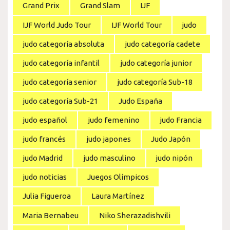
Grand Prix
Grand Slam
IJF
IJF World Judo Tour
IJF World Tour
judo
judo categoría absoluta
judo categoría cadete
judo categoría infantil
judo categoría junior
judo categoría senior
judo categoría Sub-18
judo categoría Sub-21
Judo España
judo español
judo femenino
judo Francia
judo francés
judo japones
Judo Japón
judo Madrid
judo masculino
judo nipón
judo noticias
Juegos Olímpicos
Julia Figueroa
Laura Martínez
Maria Bernabeu
Niko Sherazadishvili