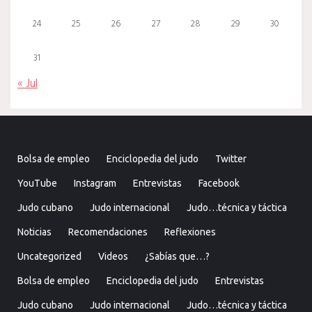
24
25
26
27
28
29
30
31
« Jul
Bolsa de empleo
Enciclopedia del judo
Twitter
YouTube
Instagram
Entrevistas
Facebook
Judo cubano
Judo internacional
Judo…técnica y táctica
Noticias
Recomendaciones
Reflexiones
Uncategorized
Videos
¿Sabías que…?
Bolsa de empleo
Enciclopedia del judo
Entrevistas
Judo cubano
Judo internacional
Judo…técnica y táctica