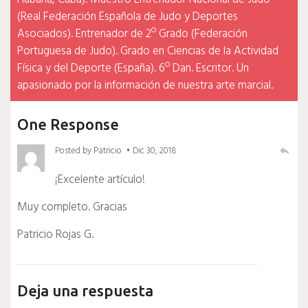
(Real Federación Española de Judo y Deportes
Asociados). Entrenador de 2º Grado (Federación
Portuguesa de Judo). Grado en Ciencias de la Actividad
Física y del Deporte (España). 6º Dan. Escritor. Un
apasionado por la información de nuestra arte marcial.
One Response
Posted by
Patricio
Dic 30, 2018
reply
¡Excelente artículo!
Muy completo. Gracias
Patricio Rojas G.
Deja una respuesta