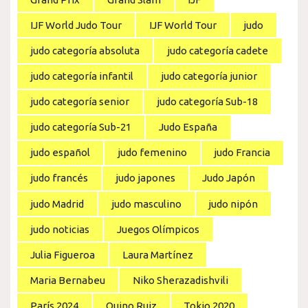
IJF World Judo Tour
IJF World Tour
judo
judo categoría absoluta
judo categoría cadete
judo categoría infantil
judo categoría junior
judo categoría senior
judo categoría Sub-18
judo categoría Sub-21
Judo España
judo español
judo femenino
judo Francia
judo francés
judo japones
Judo Japón
judo Madrid
judo masculino
judo nipón
judo noticias
Juegos Olímpicos
Julia Figueroa
Laura Martínez
Maria Bernabeu
Niko Sherazadishvili
París 2024
Quino Ruiz
Tokio 2020