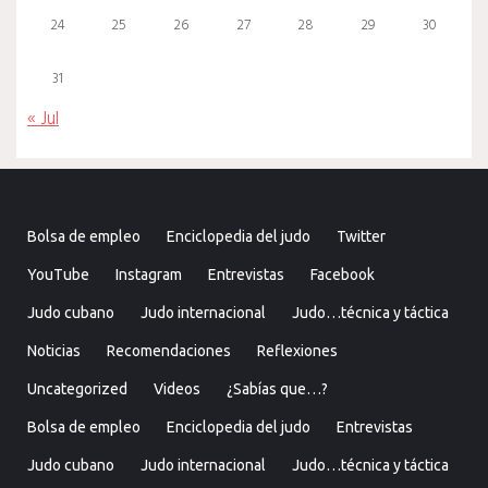
24
25
26
27
28
29
30
31
« Jul
Bolsa de empleo
Enciclopedia del judo
Twitter
YouTube
Instagram
Entrevistas
Facebook
Judo cubano
Judo internacional
Judo…técnica y táctica
Noticias
Recomendaciones
Reflexiones
Uncategorized
Videos
¿Sabías que…?
Bolsa de empleo
Enciclopedia del judo
Entrevistas
Judo cubano
Judo internacional
Judo…técnica y táctica