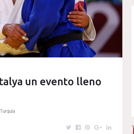
talya un evento lleno
 Turquía
T
F
P
G
L