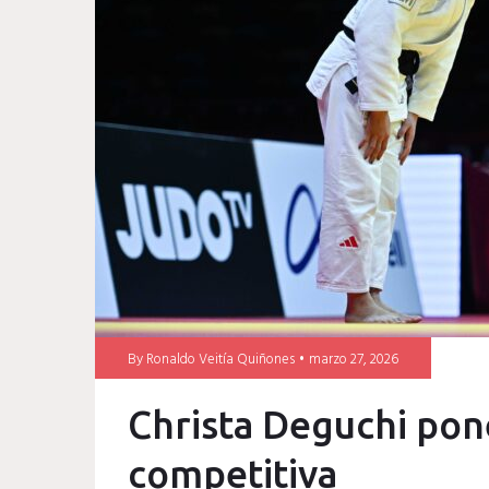
Klimkait
By
Ronaldo Veitía Quiñones
marzo 27, 2026
Christa Deguchi pone
competitiva