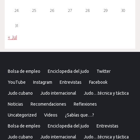
24
25
26
27
28
29
30
31
« Jul
Bolsa de empleo
Enciclopedia del judo
Twitter
YouTube
Instagram
Entrevistas
Facebook
Judo cubano
Judo internacional
Judo…técnica y táctica
Noticias
Recomendaciones
Reflexiones
Uncategorized
Videos
¿Sabías que…?
Bolsa de empleo
Enciclopedia del judo
Entrevistas
Judo cubano
Judo internacional
Judo…técnica y táctica