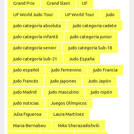
Grand Prix
Grand Slam
IJF
IJF World Judo Tour
IJF World Tour
judo
judo categoría absoluta
judo categoría cadete
judo categoría infantil
judo categoría junior
judo categoría senior
judo categoría Sub-18
judo categoría Sub-21
Judo España
judo español
judo femenino
judo Francia
judo francés
judo japones
Judo Japón
judo Madrid
judo masculino
judo nipón
judo noticias
Juegos Olímpicos
Julia Figueroa
Laura Martínez
Maria Bernabeu
Niko Sherazadishvili