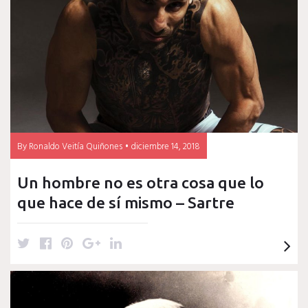
javi
delgado
madrid
By
Ronaldo Veitía Quiñones
diciembre 14, 2018
Un hombre no es otra cosa que lo
que hace de sí mismo – Sartre
T
F
P
G
L
w
a
i
o
i
i
c
n
o
n
t
e
t
g
k