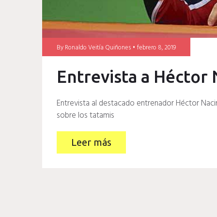
By
Ronaldo Veitía Quiñones
febrero 8, 2019
Entrevista a Héctor
Entrevista al destacado entrenador Héctor Naci
sobre los tatamis
Leer más