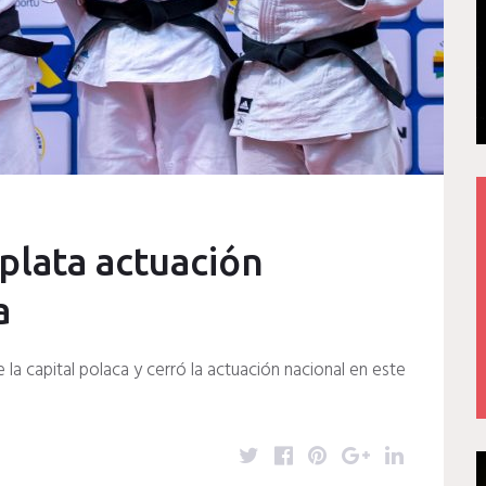
plata actuación
a
 la capital polaca y cerró la actuación nacional en este
T
F
P
G
L
w
a
i
o
i