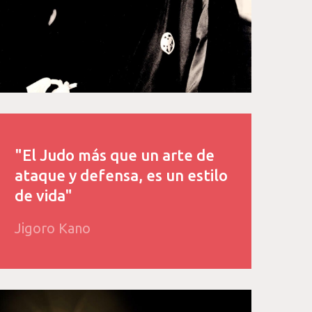
"El Judo más que un arte de
ataque y defensa, es un estilo
de vida"
Jigoro Kano