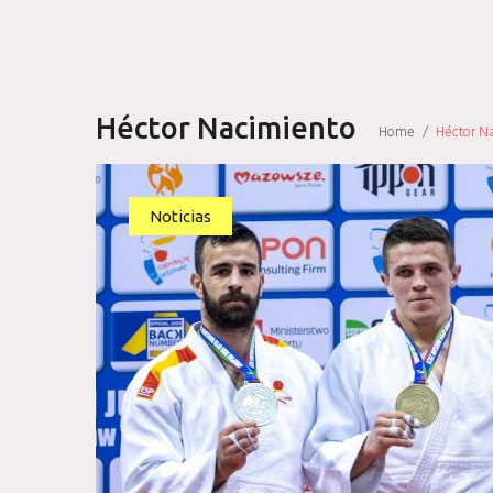
Héctor Nacimiento
Home
/
Héctor N
Etiqueta:
Noticias
Héctor
Nacimiento