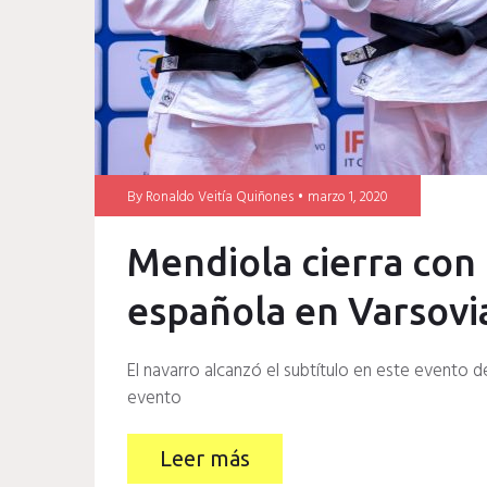
By
Ronaldo Veitía Quiñones
marzo 1, 2020
Mendiola cierra con 
española en Varsovi
El navarro alcanzó el subtítulo en este evento de
evento
Leer más