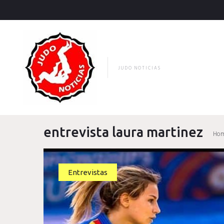
Skip
to
content
JUDO NOTICIAS
entrevista laura martinez
Ho
Etiqueta:
Entrevistas
entrevista