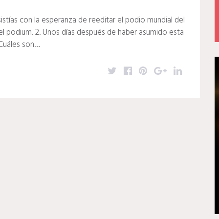
istías con la esperanza de reeditar el podio mundial del
el podium. 2. Unos días después de haber asumido esta
¿Cuáles son…
T
F
P
G
L
w
a
i
o
i
i
c
n
o
n
t
e
t
g
k
t
b
e
l
e
e
o
r
e
d
r
o
e
+
I
k
s
n
t