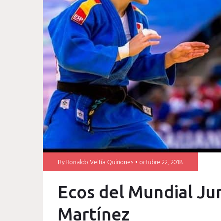
laura
martinez
By
Ronaldo Veitía Quiñones
octubre 22, 2018
Ecos del Mundial J
Martínez