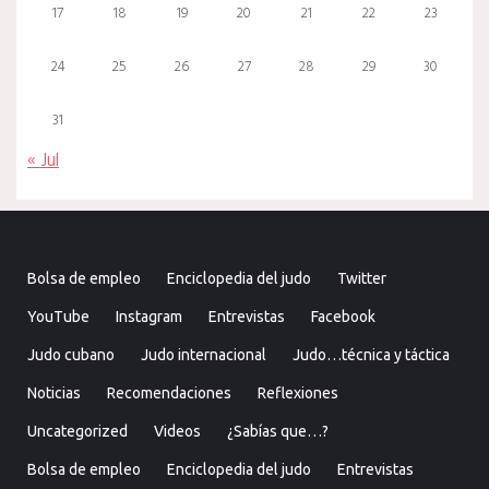
17
18
19
20
21
22
23
24
25
26
27
28
29
30
31
« Jul
Bolsa de empleo
Enciclopedia del judo
Twitter
YouTube
Instagram
Entrevistas
Facebook
Judo cubano
Judo internacional
Judo…técnica y táctica
Noticias
Recomendaciones
Reflexiones
Uncategorized
Videos
¿Sabías que…?
Bolsa de empleo
Enciclopedia del judo
Entrevistas