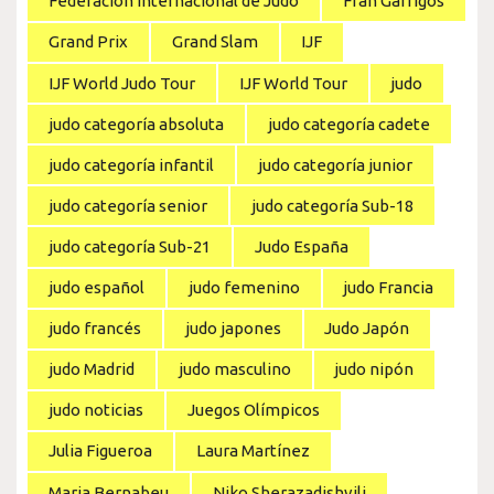
Federación Internacional de Judo
Fran Garrigós
Grand Prix
Grand Slam
IJF
IJF World Judo Tour
IJF World Tour
judo
judo categoría absoluta
judo categoría cadete
judo categoría infantil
judo categoría junior
judo categoría senior
judo categoría Sub-18
judo categoría Sub-21
Judo España
judo español
judo femenino
judo Francia
judo francés
judo japones
Judo Japón
judo Madrid
judo masculino
judo nipón
judo noticias
Juegos Olímpicos
Julia Figueroa
Laura Martínez
Maria Bernabeu
Niko Sherazadishvili