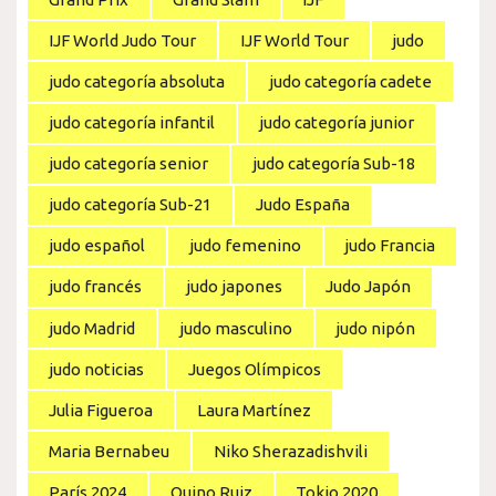
IJF World Judo Tour
IJF World Tour
judo
judo categoría absoluta
judo categoría cadete
judo categoría infantil
judo categoría junior
judo categoría senior
judo categoría Sub-18
judo categoría Sub-21
Judo España
judo español
judo femenino
judo Francia
judo francés
judo japones
Judo Japón
judo Madrid
judo masculino
judo nipón
judo noticias
Juegos Olímpicos
Julia Figueroa
Laura Martínez
Maria Bernabeu
Niko Sherazadishvili
París 2024
Quino Ruiz
Tokio 2020