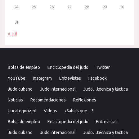
24
25
26
27
28
29
30
31
« Jul
Bolsa de empleo
Enciclopedia del judo
Twitter
YouTube
Instagram
Entrevistas
Facebook
Judo cubano
Judo internacional
Judo…técnica y táctica
Noticias
Recomendaciones
Reflexiones
Uncategorized
Videos
¿Sabías que…?
Bolsa de empleo
Enciclopedia del judo
Entrevistas
Judo cubano
Judo internacional
Judo…técnica y táctica