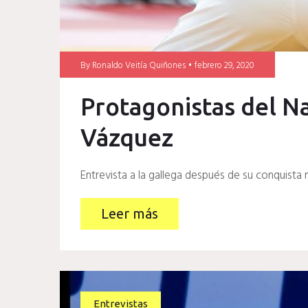
By
Ronaldo Veitía Quiñones
febrero 29, 2020
Protagonistas del Na
Vázquez
Entrevista a la gallega después de su conquista 
Leer más
Entrevistas