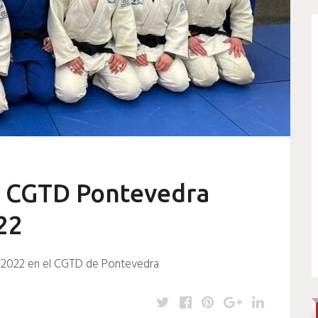
s CGTD Pontevedra
22
-2022 en el CGTD de Pontevedra
T
F
P
G
L