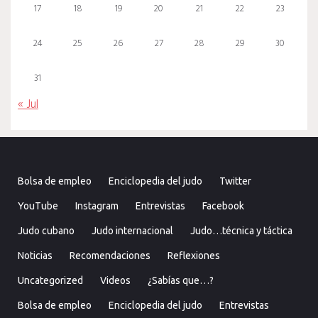
17
18
19
20
21
22
23
24
25
26
27
28
29
30
31
« Jul
Bolsa de empleo
Enciclopedia del judo
Twitter
YouTube
Instagram
Entrevistas
Facebook
Judo cubano
Judo internacional
Judo…técnica y táctica
Noticias
Recomendaciones
Reflexiones
Uncategorized
Videos
¿Sabías que…?
Bolsa de empleo
Enciclopedia del judo
Entrevistas