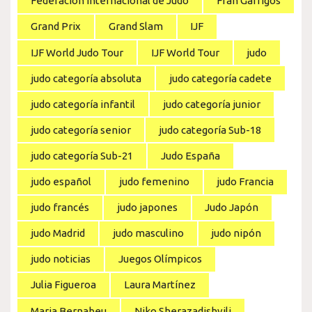
Federación Internacional de Judo
Fran Garrigós
Grand Prix
Grand Slam
IJF
IJF World Judo Tour
IJF World Tour
judo
judo categoría absoluta
judo categoría cadete
judo categoría infantil
judo categoría junior
judo categoría senior
judo categoría Sub-18
judo categoría Sub-21
Judo España
judo español
judo femenino
judo Francia
judo francés
judo japones
Judo Japón
judo Madrid
judo masculino
judo nipón
judo noticias
Juegos Olímpicos
Julia Figueroa
Laura Martínez
Maria Bernabeu
Niko Sherazadishvili