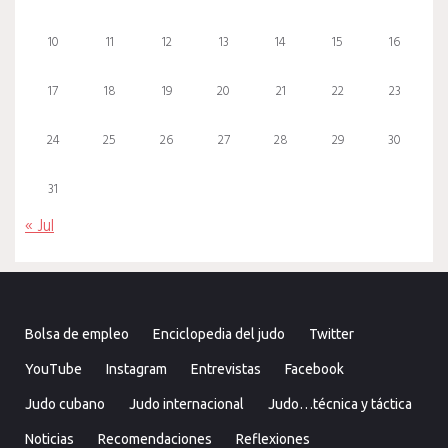
10
11
12
13
14
15
16
17
18
19
20
21
22
23
24
25
26
27
28
29
30
31
« Jul
Bolsa de empleo
Enciclopedia del judo
Twitter
YouTube
Instagram
Entrevistas
Facebook
Judo cubano
Judo internacional
Judo…técnica y táctica
Noticias
Recomendaciones
Reflexiones