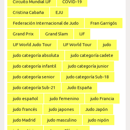
Circuito Mundial IJF
COVID-19
Cristina Cabaña
EJU
Federación Internacional de Judo
Fran Garrigós
Grand Prix
Grand Slam
IJF
IJF World Judo Tour
IJF World Tour
judo
judo categoría absoluta
judo categoría cadete
judo categoría infantil
judo categoría junior
judo categoría senior
judo categoría Sub-18
judo categoría Sub-21
Judo España
judo español
judo femenino
judo Francia
judo francés
judo japones
Judo Japón
judo Madrid
judo masculino
judo nipón