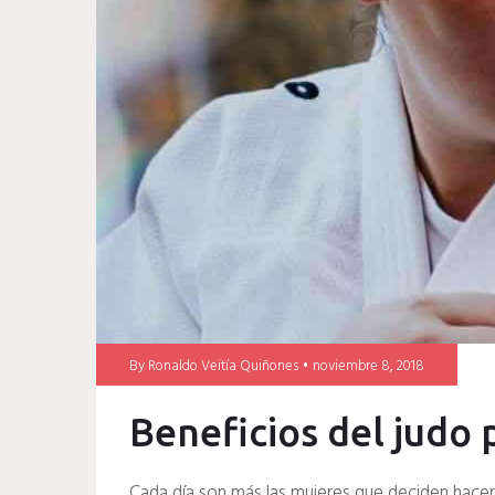
judo
mujer
By
Ronaldo Veitía Quiñones
noviembre 8, 2018
Beneficios del judo 
Cada día son más las mujeres que deciden hacer