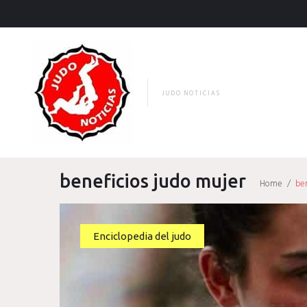
Skip
to
content
JUDO NOTICIAS
beneficios judo mujer
Home
/
ben
Etiqueta:
Enciclopedia del judo
beneficios