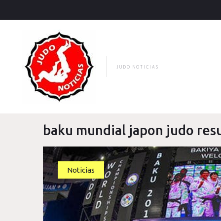
Skip
to
content
JUDO NOTICIAS
baku mundial japon judo res
Etiqueta:
Noticias
baku