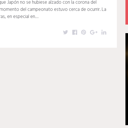
o que Japón no se hubiese alzado con la corona del
 momento del campeonato estuvo cerca de ocurrir. La
ras, en especial en…
T
F
P
G
L
w
a
i
o
i
i
c
n
o
n
t
e
t
g
k
t
b
e
l
e
e
o
r
e
d
r
o
e
+
I
k
s
n
t