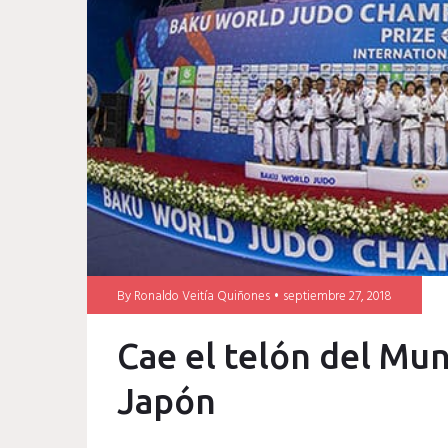
mundial
japon
judo
resultados
By
Ronaldo Veitía Quiñones
septiembre 27, 2018
Cae el telón del Mun
Japón